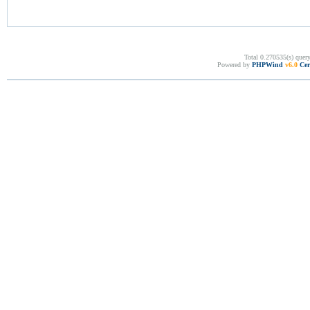
Total 0.270535(s) quer
Powered by
PHPWind
v6.0
Cer