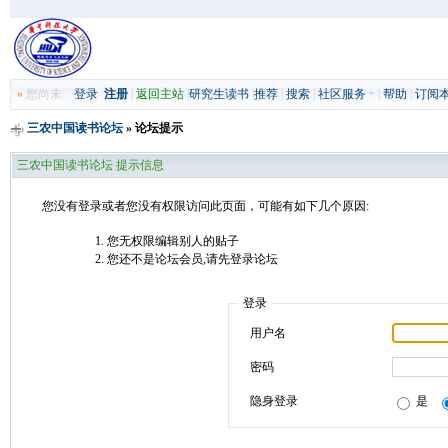
»
您尚未
登录
注册
|
返回主站
|
研究生读书
|
推荐
|
搜索
|
社区服务
|
帮助
|
订阅
三农中国读书论坛
» 论坛提示
三农中国读书论坛 提示信息
您没有登录或者您没有权限访问此页面，可能有如下几个原因:
您无权限编辑别人的贴子
您还不是论坛会员,请先登录论坛
登录
用户名
密码
隐身登录
是