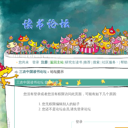
»
您尚未
登录
注册
|
返回主站
|
研究生读书
|
推荐
|
搜索
|
社区服务
|
帮助
三农中国读书论坛
» 论坛提示
三农中国读书论坛 提示信息
您没有登录或者您没有权限访问此页面，可能有如下几个原因:
您无权限编辑别人的贴子
您还不是论坛会员,请先登录论坛
登录