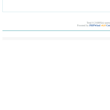
Total 0.216895(s) quer
Powered by
PHPWind
v6.0
Cer