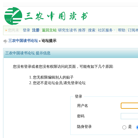
»
您尚未
登录
注册
|
返回主站
|
研究生读书
|
推荐
|
搜索
|
社区服务
|
帮助
|
订阅
三农中国读书论坛
» 论坛提示
三农中国读书论坛 提示信息
您没有登录或者您没有权限访问此页面，可能有如下几个原因:
您无权限编辑别人的贴子
您还不是论坛会员,请先登录论坛
登录
用户名
密码
隐身登录
是