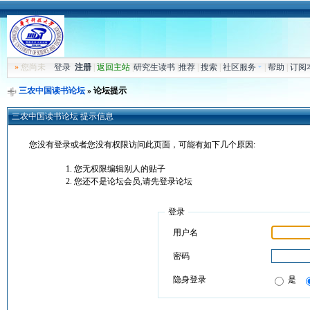
»
您尚未
登录
注册
|
返回主站
|
研究生读书
|
推荐
|
搜索
|
社区服务
|
帮助
|
订阅
三农中国读书论坛
» 论坛提示
三农中国读书论坛 提示信息
您没有登录或者您没有权限访问此页面，可能有如下几个原因:
您无权限编辑别人的贴子
您还不是论坛会员,请先登录论坛
登录
用户名
密码
隐身登录
是