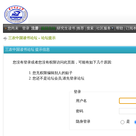
»
您尚未
登录
注册
|
返回主站
|
研究生读书
|
推荐
|
搜索
|
社区服务
|
帮助
|
订阅
三农中国读书论坛
» 论坛提示
三农中国读书论坛 提示信息
您没有登录或者您没有权限访问此页面，可能有如下几个原因:
您无权限编辑别人的贴子
您还不是论坛会员,请先登录论坛
登录
用户名
密码
隐身登录
是