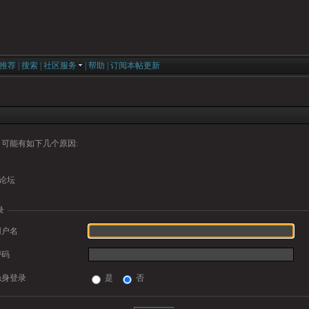
推荐
|
搜索
|
社区服务
|
帮助
|
订阅本帖更新
可能有如下几个原因:
论坛
录
用户名
密码
隐身登录
是
否