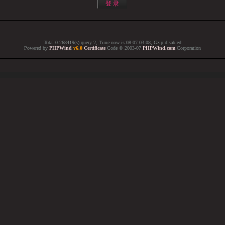
Total 0.268419(s) query 2, Time now is:08-07 03:08, Gzip disabled
Powered by
PHPWind
v6.0
Certificate
Code © 2003-07
PHPWind.com
Corporation