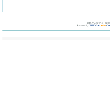
Total 0.231406(s) quer
Powered by
PHPWind
v6.0
Cer