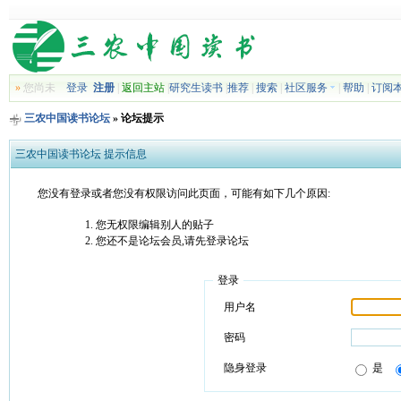
»
您尚未
登录
注册
|
返回主站
|
研究生读书
|
推荐
|
搜索
|
社区服务
|
帮助
|
订阅
三农中国读书论坛
» 论坛提示
三农中国读书论坛 提示信息
您没有登录或者您没有权限访问此页面，可能有如下几个原因:
您无权限编辑别人的贴子
您还不是论坛会员,请先登录论坛
登录
用户名
密码
隐身登录
是