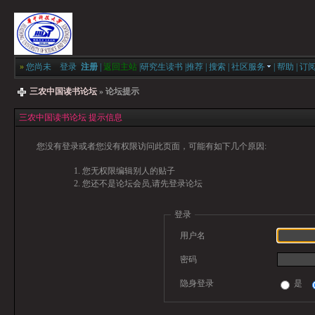
»
您尚未
登录
注册
|
返回主站
|
研究生读书
|
推荐
|
搜索
|
社区服务
|
帮助
|
订
三农中国读书论坛
» 论坛提示
三农中国读书论坛 提示信息
您没有登录或者您没有权限访问此页面，可能有如下几个原因:
您无权限编辑别人的贴子
您还不是论坛会员,请先登录论坛
登录
用户名
密码
隐身登录
是