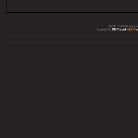
Total 0.220676(s) quer
Powered by
PHPWind
v6.0
Cer