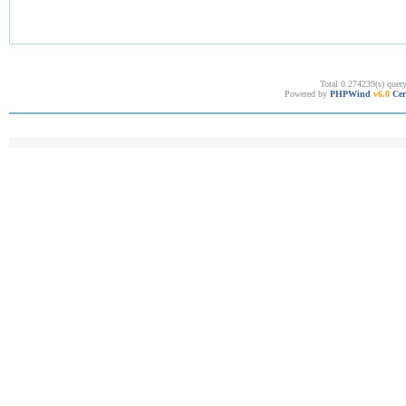
Total 0.274239(s) quer
Powered by
PHPWind
v6.0
Cer