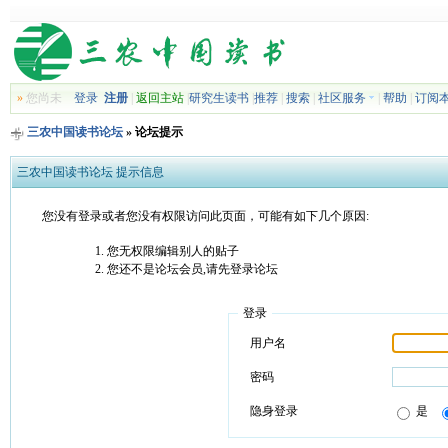
»
您尚未
登录
注册
|
返回主站
|
研究生读书
|
推荐
|
搜索
|
社区服务
|
帮助
|
订阅
三农中国读书论坛
» 论坛提示
三农中国读书论坛 提示信息
您没有登录或者您没有权限访问此页面，可能有如下几个原因:
您无权限编辑别人的贴子
您还不是论坛会员,请先登录论坛
登录
用户名
密码
隐身登录
是