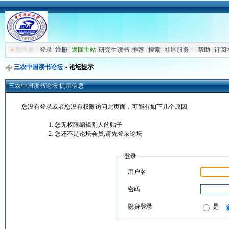
»
您尚未
登录
注册
|
返回主站
|
研究生读书
|
推荐
|
搜索
|
社区服务
|
帮助
|
订阅
三农中国读书论坛
» 论坛提示
三农中国读书论坛 提示信息
您没有登录或者您没有权限访问此页面，可能有如下几个原因:
您无权限编辑别人的贴子
您还不是论坛会员,请先登录论坛
登录
用户名
密码
隐身登录
是