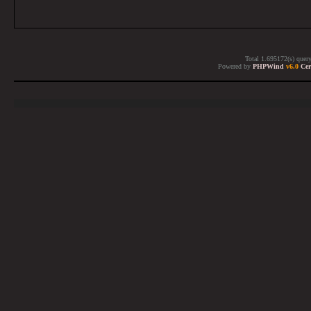
Total 1.695172(s) quer
Powered by
PHPWind
v6.0
Cer