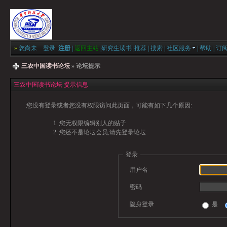
»
您尚未
登录
注册
|
返回主站
|
研究生读书
|
推荐
|
搜索
|
社区服务
|
帮助
|
订
三农中国读书论坛
» 论坛提示
三农中国读书论坛 提示信息
您没有登录或者您没有权限访问此页面，可能有如下几个原因:
您无权限编辑别人的贴子
您还不是论坛会员,请先登录论坛
登录
用户名
密码
隐身登录
是