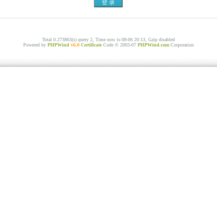
Total 0.273863(s) query 2, Time now is:08-06 20:13, Gzip disabled
Powered by
PHPWind
v6.0
Certificate
Code © 2003-07
PHPWind.com
Corporation