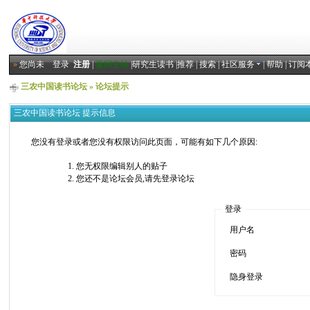
»
您尚未
登录
注册
|
返回主站
|
研究生读书
|
推荐
|
搜索
|
社区服务
|
帮助
|
订阅
三农中国读书论坛
» 论坛提示
三农中国读书论坛 提示信息
您没有登录或者您没有权限访问此页面，可能有如下几个原因:
您无权限编辑别人的贴子
您还不是论坛会员,请先登录论坛
登录
用户名
密码
隐身登录