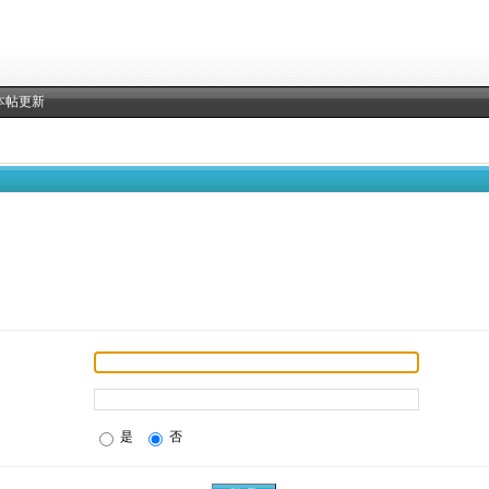
本帖更新
是
否