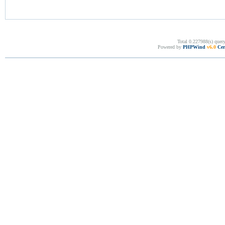
Total 0.227988(s) quer
Powered by
PHPWind
v6.0
Cer