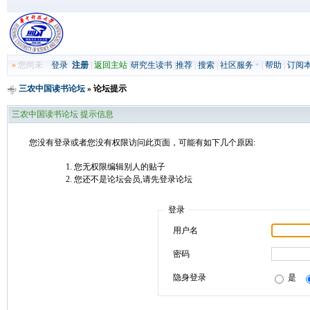
»
您尚未
登录
注册
|
返回主站
|
研究生读书
|
推荐
|
搜索
|
社区服务
|
帮助
|
订阅
三农中国读书论坛
» 论坛提示
三农中国读书论坛 提示信息
您没有登录或者您没有权限访问此页面，可能有如下几个原因:
您无权限编辑别人的贴子
您还不是论坛会员,请先登录论坛
登录
用户名
密码
隐身登录
是