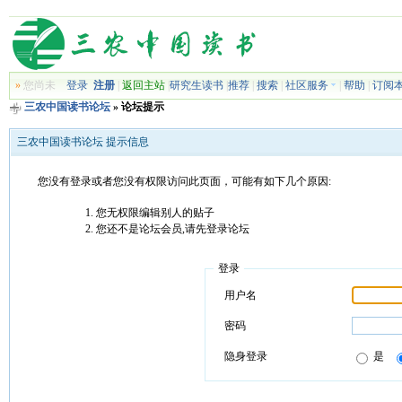
»
您尚未
登录
注册
|
返回主站
|
研究生读书
|
推荐
|
搜索
|
社区服务
|
帮助
|
订阅
三农中国读书论坛
» 论坛提示
三农中国读书论坛 提示信息
您没有登录或者您没有权限访问此页面，可能有如下几个原因:
您无权限编辑别人的贴子
您还不是论坛会员,请先登录论坛
登录
用户名
密码
隐身登录
是