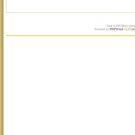
Total 0.199780(s) quer
Powered by
PHPWind
v6.0
Cer