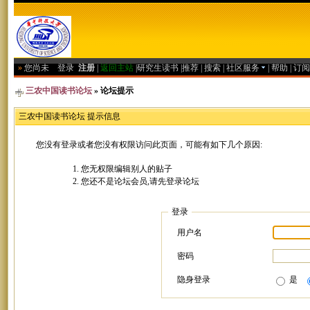
»
您尚未
登录
注册
|
返回主站
|
研究生读书
|
推荐
|
搜索
|
社区服务
|
帮助
|
订阅
三农中国读书论坛
» 论坛提示
三农中国读书论坛 提示信息
您没有登录或者您没有权限访问此页面，可能有如下几个原因:
您无权限编辑别人的贴子
您还不是论坛会员,请先登录论坛
登录
用户名
密码
隐身登录
是