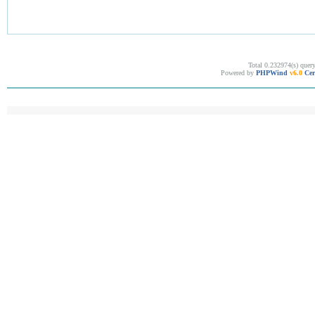
Total 0.232974(s) quer
Powered by
PHPWind
v6.0
Cer