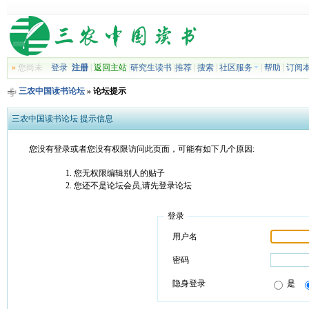
»
您尚未
登录
注册
|
返回主站
|
研究生读书
|
推荐
|
搜索
|
社区服务
|
帮助
|
订阅
三农中国读书论坛
» 论坛提示
三农中国读书论坛 提示信息
您没有登录或者您没有权限访问此页面，可能有如下几个原因:
您无权限编辑别人的贴子
您还不是论坛会员,请先登录论坛
登录
用户名
密码
隐身登录
是