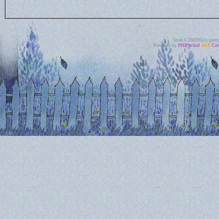
Total 0.268305(s) quer
Powered by
PHPWind
v6.0
Cer