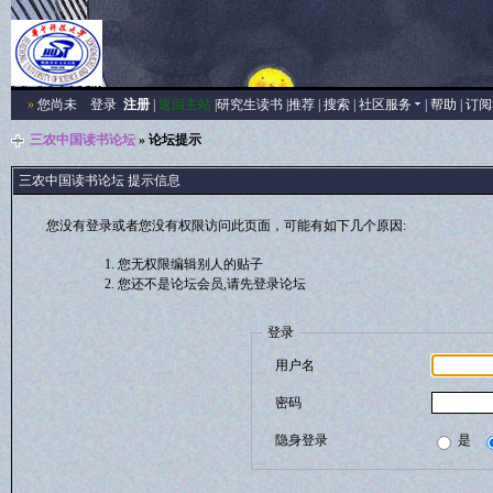
»
您尚未
登录
注册
|
返回主站
|
研究生读书
|
推荐
|
搜索
|
社区服务
|
帮助
|
订阅
三农中国读书论坛
» 论坛提示
三农中国读书论坛 提示信息
您没有登录或者您没有权限访问此页面，可能有如下几个原因:
您无权限编辑别人的贴子
您还不是论坛会员,请先登录论坛
登录
用户名
密码
隐身登录
是