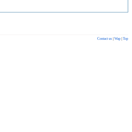
Contact us
|
Wap
|
Top