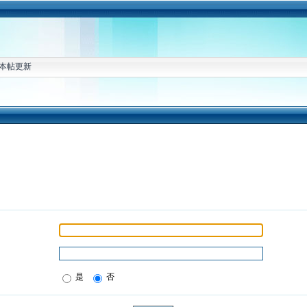
本帖更新
是
否