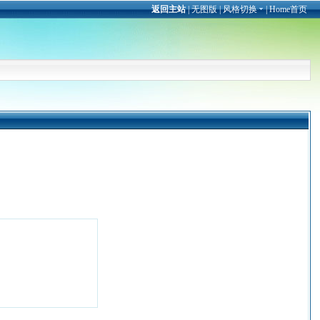
返回主站
|
无图版
|
风格切换
|
Home首页