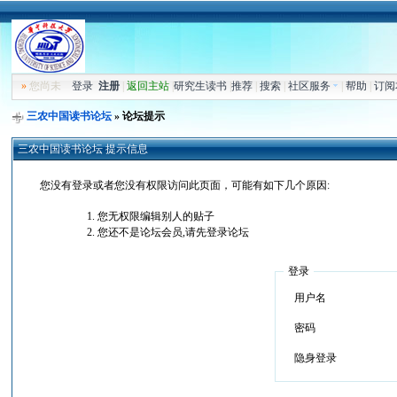
»
您尚未
登录
注册
|
返回主站
|
研究生读书
|
推荐
|
搜索
|
社区服务
|
帮助
|
订阅
三农中国读书论坛
» 论坛提示
三农中国读书论坛 提示信息
您没有登录或者您没有权限访问此页面，可能有如下几个原因:
您无权限编辑别人的贴子
您还不是论坛会员,请先登录论坛
登录
用户名
密码
隐身登录