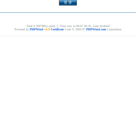
Total 0.260788(s) query 2, Time now is:08-07 06:45, Gzip disabled
Powered by
PHPWind
v6.0
Certificate
Code © 2003-07
PHPWind.com
Corporation