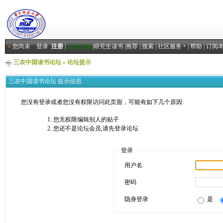
»
您尚未
登录
注册
|
返回主站
|
研究生读书
|
推荐
|
搜索
|
社区服务
|
帮助
|
订阅
三农中国读书论坛
» 论坛提示
三农中国读书论坛 提示信息
您没有登录或者您没有权限访问此页面，可能有如下几个原因:
您无权限编辑别人的贴子
您还不是论坛会员,请先登录论坛
登录
用户名
密码
隐身登录
是