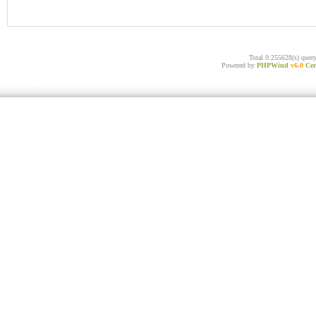
Total 0.255628(s) quer
Powered by
PHPWind
v6.0
Cer