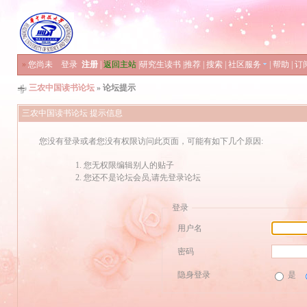
»
您尚未
登录
注册
|
返回主站
|
研究生读书
|
推荐
|
搜索
|
社区服务
|
帮助
|
订
三农中国读书论坛
» 论坛提示
三农中国读书论坛 提示信息
您没有登录或者您没有权限访问此页面，可能有如下几个原因:
您无权限编辑别人的贴子
您还不是论坛会员,请先登录论坛
登录
用户名
密码
隐身登录
是