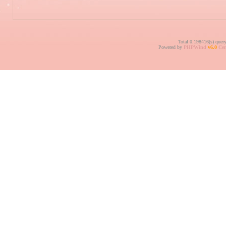
Total 0.198416(s) quer
Powered by
PHPWind
v6.0
Cer