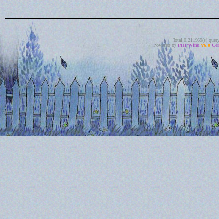
Total 0.211969(s) quer
Powered by
PHPWind
v6.0
Cer