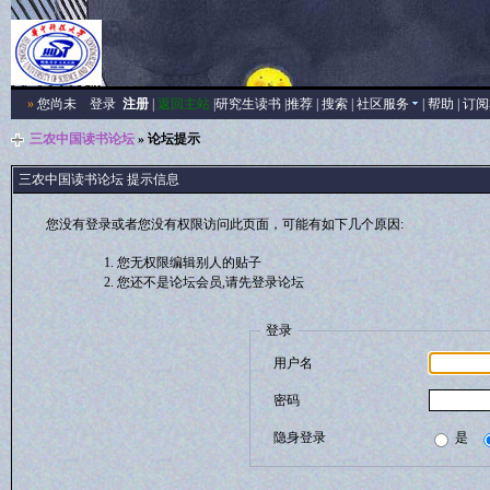
»
您尚未
登录
注册
|
返回主站
|
研究生读书
|
推荐
|
搜索
|
社区服务
|
帮助
|
订阅
三农中国读书论坛
» 论坛提示
三农中国读书论坛 提示信息
您没有登录或者您没有权限访问此页面，可能有如下几个原因:
您无权限编辑别人的贴子
您还不是论坛会员,请先登录论坛
登录
用户名
密码
隐身登录
是