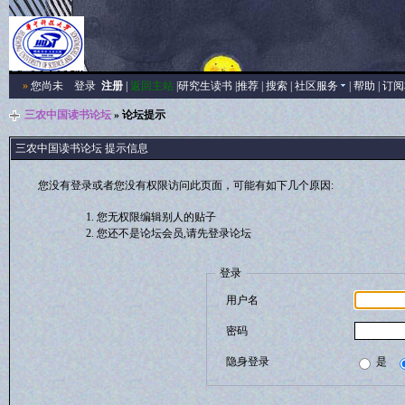
»
您尚未
登录
注册
|
返回主站
|
研究生读书
|
推荐
|
搜索
|
社区服务
|
帮助
|
订阅
三农中国读书论坛
» 论坛提示
三农中国读书论坛 提示信息
您没有登录或者您没有权限访问此页面，可能有如下几个原因:
您无权限编辑别人的贴子
您还不是论坛会员,请先登录论坛
登录
用户名
密码
隐身登录
是