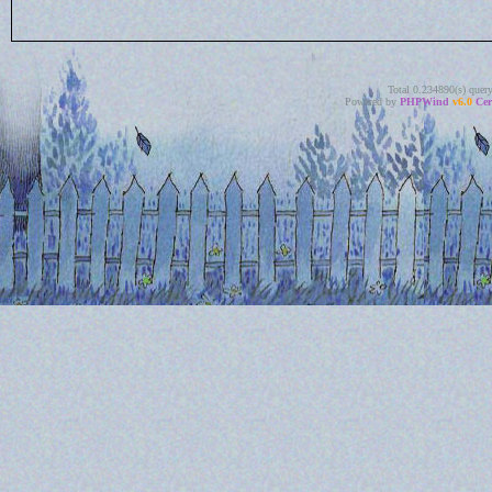
Total 0.234890(s) quer
Powered by
PHPWind
v6.0
Cer