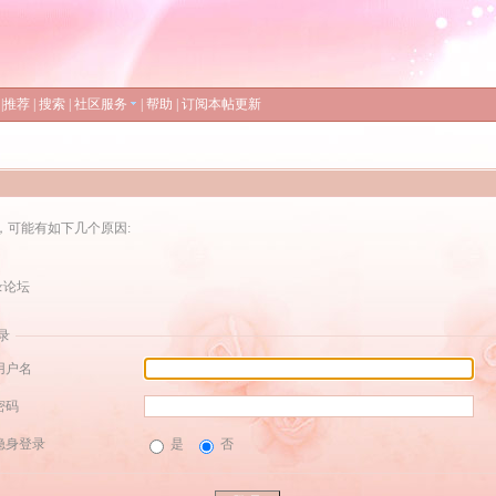
|
推荐
|
搜索
|
社区服务
|
帮助
|
订阅本帖更新
，可能有如下几个原因:
录论坛
录
用户名
密码
隐身登录
是
否