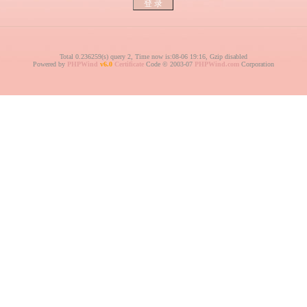
Total 0.236259(s) query 2, Time now is:08-06 19:16, Gzip disabled
Powered by
PHPWind
v6.0
Certificate
Code © 2003-07
PHPWind.com
Corporation