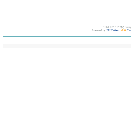
Total 0.281812(s) quer
Powered by
PHPWind
v6.0
Cer