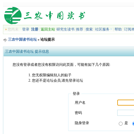
»
您尚未
登录
注册
|
返回主站
|
研究生读书
|
推荐
|
搜索
|
社区服务
|
帮助
|
订阅
三农中国读书论坛
» 论坛提示
三农中国读书论坛 提示信息
您没有登录或者您没有权限访问此页面，可能有如下几个原因:
您无权限编辑别人的贴子
您还不是论坛会员,请先登录论坛
登录
用户名
密码
隐身登录
是