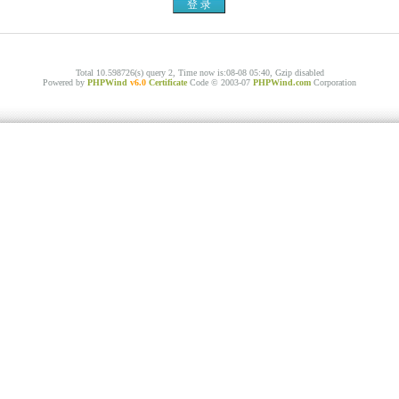
Total 10.598726(s) query 2, Time now is:08-08 05:40, Gzip disabled
Powered by
PHPWind
v6.0
Certificate
Code © 2003-07
PHPWind.com
Corporation