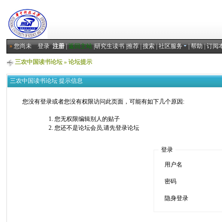
»
您尚未
登录
注册
|
返回主站
|
研究生读书
|
推荐
|
搜索
|
社区服务
|
帮助
|
订阅
三农中国读书论坛
» 论坛提示
三农中国读书论坛 提示信息
您没有登录或者您没有权限访问此页面，可能有如下几个原因:
您无权限编辑别人的贴子
您还不是论坛会员,请先登录论坛
登录
用户名
密码
隐身登录