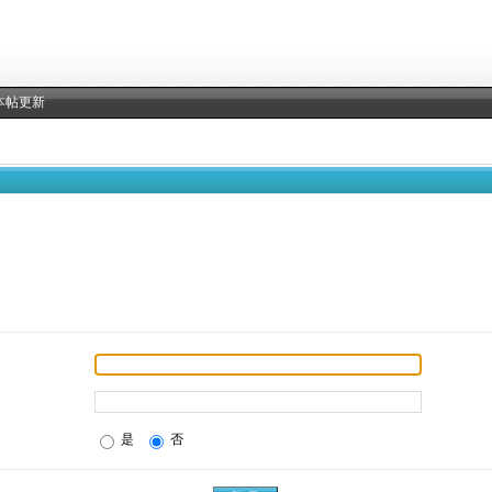
本帖更新
是
否