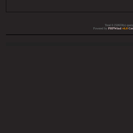
Total 0.250659(s) quer
Powered by
PHPWind
v6.0
Cer