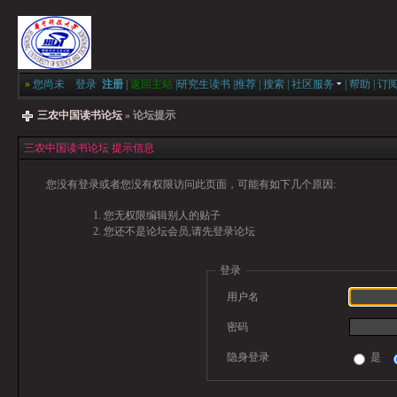
»
您尚未
登录
注册
|
返回主站
|
研究生读书
|
推荐
|
搜索
|
社区服务
|
帮助
|
订
三农中国读书论坛
» 论坛提示
三农中国读书论坛 提示信息
您没有登录或者您没有权限访问此页面，可能有如下几个原因:
您无权限编辑别人的贴子
您还不是论坛会员,请先登录论坛
登录
用户名
密码
隐身登录
是