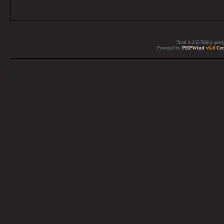
Total 0.235788(s) quer
Powered by
PHPWind
v6.0
Cer