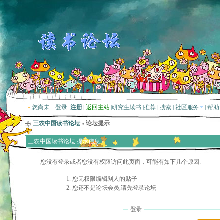
»
您尚未
登录
注册
|
返回主站
|
研究生读书
|
推荐
|
搜索
|
社区服务
|
帮助
三农中国读书论坛
» 论坛提示
三农中国读书论坛 提示信息
您没有登录或者您没有权限访问此页面，可能有如下几个原因:
您无权限编辑别人的贴子
您还不是论坛会员,请先登录论坛
登录