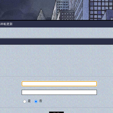
阅本帖更新
是
否