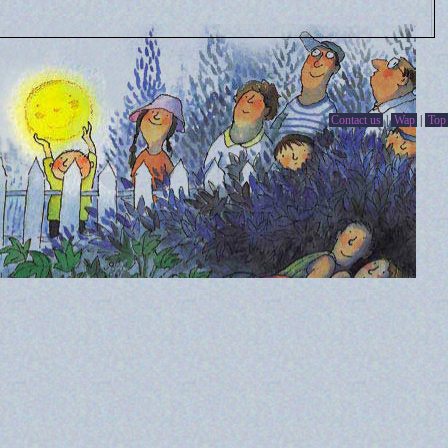
Contact us
|
Wap
|
Top