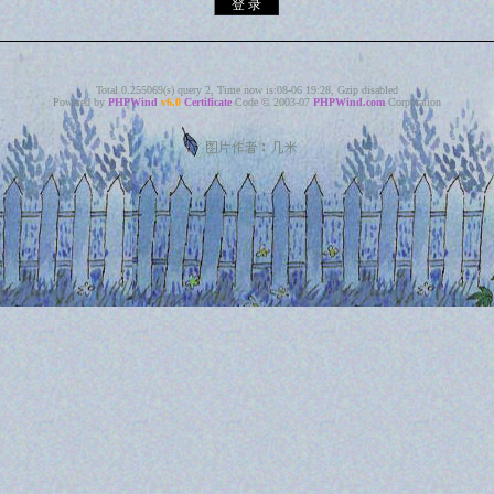
Total 0.255069(s) query 2, Time now is:08-06 19:28, Gzip disabled
Powered by
PHPWind
v6.0
Certificate
Code © 2003-07
PHPWind.com
Corporation