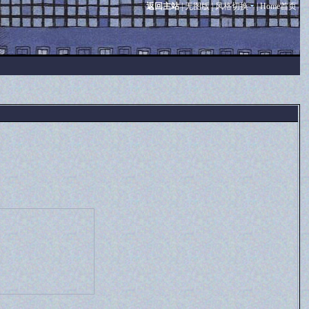
返回主站
|
无图版
|
风格切换
|
Home首页