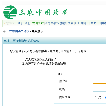
»
您尚未
登录
注册
|
返回主站
|
研究生读书
|
推荐
|
搜索
|
社区服务
|
帮助
|
订阅
三农中国读书论坛
» 论坛提示
三农中国读书论坛 提示信息
您没有登录或者您没有权限访问此页面，可能有如下几个原因:
您无权限编辑别人的贴子
您还不是论坛会员,请先登录论坛
登录
用户名
密码
隐身登录
是