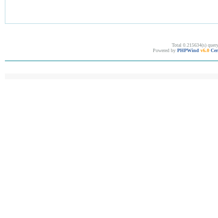
Total 0.215634(s) quer
Powered by
PHPWind
v6.0
Cer