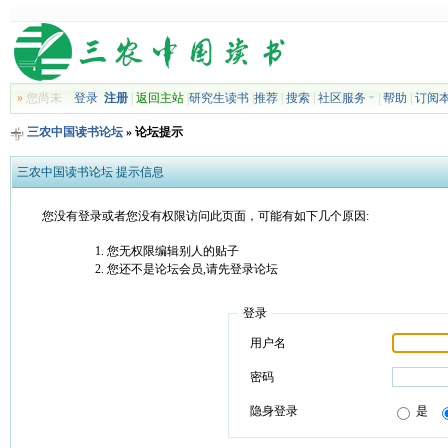
»
您尚未
登录
注册
|
返回主站
|
研究生读书
|
推荐
|
搜索
|
社区服务
|
帮助
|
订阅
三农中国读书论坛
» 论坛提示
三农中国读书论坛 提示信息
您没有登录或者您没有权限访问此页面，可能有如下几个原因:
您无权限编辑别人的贴子
您还不是论坛会员,请先登录论坛
登录
用户名
密码
隐身登录
是