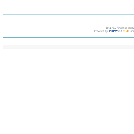
Total 0.273669(s) quer
Powered by
PHPWind
v6.0
Cer