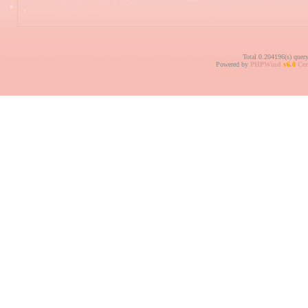
Total 0.204196(s) quer
Powered by
PHPWind
v6.0
Cer