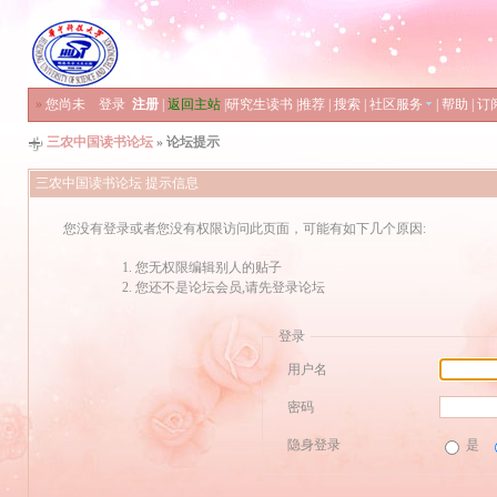
»
您尚未
登录
注册
|
返回主站
|
研究生读书
|
推荐
|
搜索
|
社区服务
|
帮助
|
订
三农中国读书论坛
» 论坛提示
三农中国读书论坛 提示信息
您没有登录或者您没有权限访问此页面，可能有如下几个原因:
您无权限编辑别人的贴子
您还不是论坛会员,请先登录论坛
登录
用户名
密码
隐身登录
是