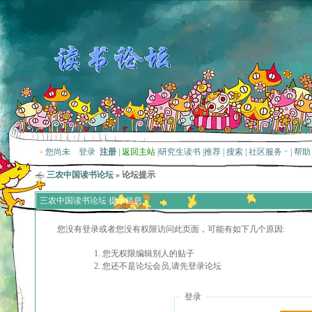
»
您尚未
登录
注册
|
返回主站
|
研究生读书
|
推荐
|
搜索
|
社区服务
|
帮助
三农中国读书论坛
» 论坛提示
三农中国读书论坛 提示信息
您没有登录或者您没有权限访问此页面，可能有如下几个原因:
您无权限编辑别人的贴子
您还不是论坛会员,请先登录论坛
登录