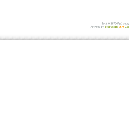
Total 0.267267(s) quer
Powered by
PHPWind
v6.0
Cer