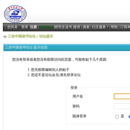
»
您尚未
登录
注册
|
返回主站
|
研究生读书
|
推荐
|
搜索
|
社区服务
|
帮助
|
订阅
三农中国读书论坛
» 论坛提示
三农中国读书论坛 提示信息
您没有登录或者您没有权限访问此页面，可能有如下几个原因:
您无权限编辑别人的贴子
您还不是论坛会员,请先登录论坛
登录
用户名
密码
隐身登录
是