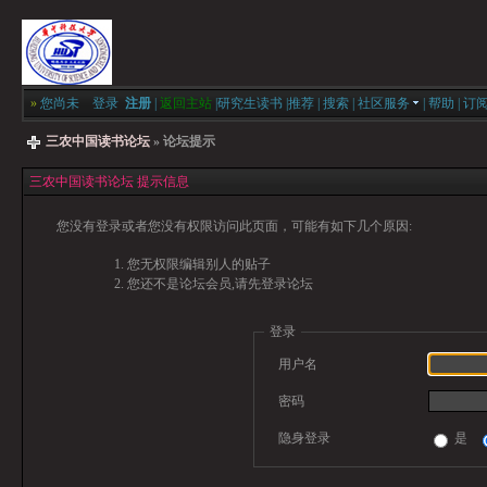
»
您尚未
登录
注册
|
返回主站
|
研究生读书
|
推荐
|
搜索
|
社区服务
|
帮助
|
订
三农中国读书论坛
» 论坛提示
三农中国读书论坛 提示信息
您没有登录或者您没有权限访问此页面，可能有如下几个原因:
您无权限编辑别人的贴子
您还不是论坛会员,请先登录论坛
登录
用户名
密码
隐身登录
是