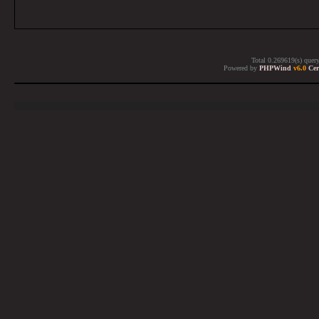
Total 0.269619(s) quer
Powered by
PHPWind
v6.0
Cer