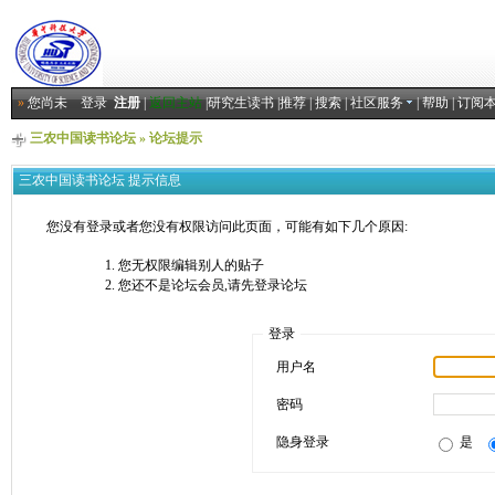
»
您尚未
登录
注册
|
返回主站
|
研究生读书
|
推荐
|
搜索
|
社区服务
|
帮助
|
订阅
三农中国读书论坛
» 论坛提示
三农中国读书论坛 提示信息
您没有登录或者您没有权限访问此页面，可能有如下几个原因:
您无权限编辑别人的贴子
您还不是论坛会员,请先登录论坛
登录
用户名
密码
隐身登录
是