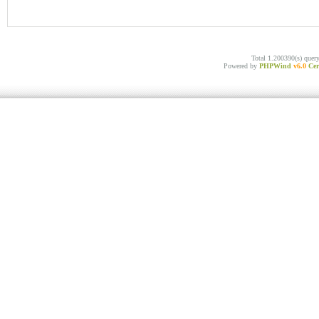
Total 1.200390(s) quer
Powered by
PHPWind
v6.0
Cer