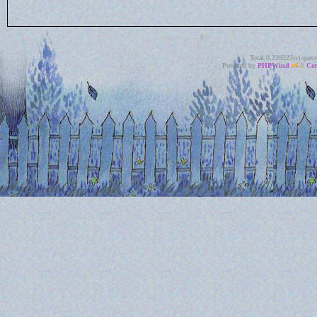
Total 0.239223(s) quer
Powered by
PHPWind
v6.0
Cer