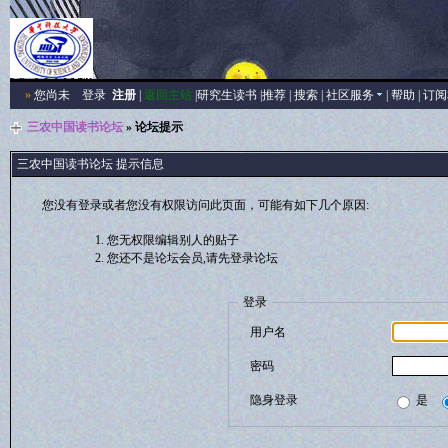
»
您尚未
登录
注册
|
返回主站
|
研究生读书
|
推荐
|
搜索
|
社区服务
|
帮助
|
订阅
三农中国读书论坛
» 论坛提示
三农中国读书论坛 提示信息
您没有登录或者您没有权限访问此页面，可能有如下几个原因:
您无权限编辑别人的贴子
您还不是论坛会员,请先登录论坛
登录
用户名
密码
隐身登录
是