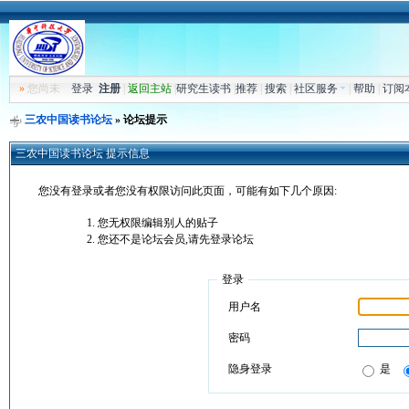
»
您尚未
登录
注册
|
返回主站
|
研究生读书
|
推荐
|
搜索
|
社区服务
|
帮助
|
订阅
三农中国读书论坛
» 论坛提示
三农中国读书论坛 提示信息
您没有登录或者您没有权限访问此页面，可能有如下几个原因:
您无权限编辑别人的贴子
您还不是论坛会员,请先登录论坛
登录
用户名
密码
隐身登录
是