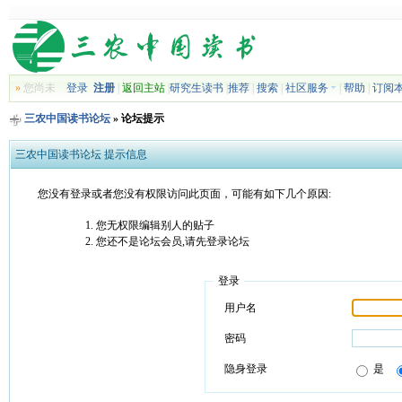
»
您尚未
登录
注册
|
返回主站
|
研究生读书
|
推荐
|
搜索
|
社区服务
|
帮助
|
订阅
三农中国读书论坛
» 论坛提示
三农中国读书论坛 提示信息
您没有登录或者您没有权限访问此页面，可能有如下几个原因:
您无权限编辑别人的贴子
您还不是论坛会员,请先登录论坛
登录
用户名
密码
隐身登录
是