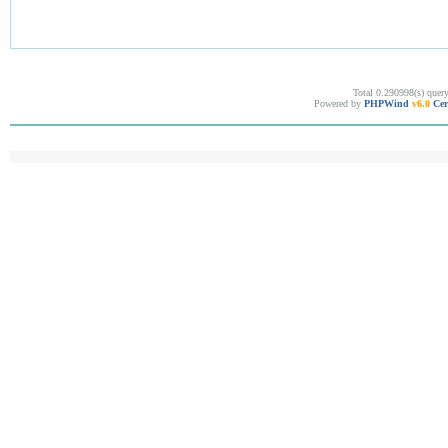
Total 0.290998(s) quer
Powered by
PHPWind
v6.0
Cer