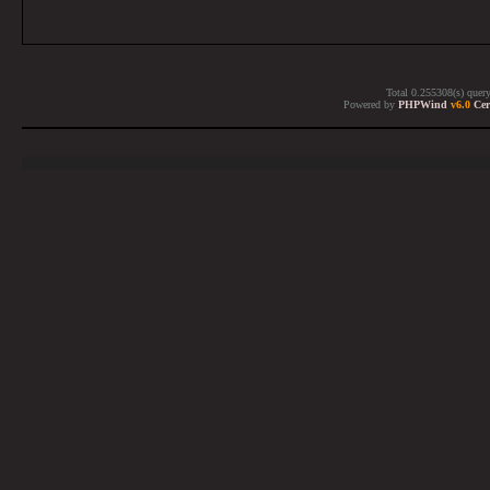
Total 0.255308(s) quer
Powered by
PHPWind
v6.0
Cer