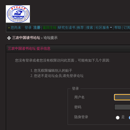
»
您尚未
登录
注册
|
返回主站
|
研究生读书
|
推荐
|
搜索
|
社区服务
|
帮助
|
订
三农中国读书论坛
» 论坛提示
三农中国读书论坛 提示信息
您没有登录或者您没有权限访问此页面，可能有如下几个原因:
您无权限编辑别人的贴子
您还不是论坛会员,请先登录论坛
登录
用户名
密码
隐身登录
是