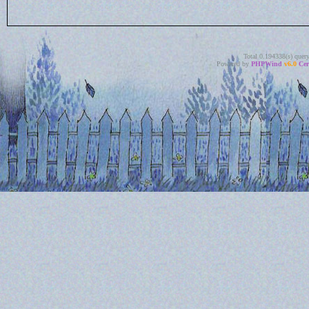
Total 0.194338(s) quer
Powered by
PHPWind
v6.0
Cer