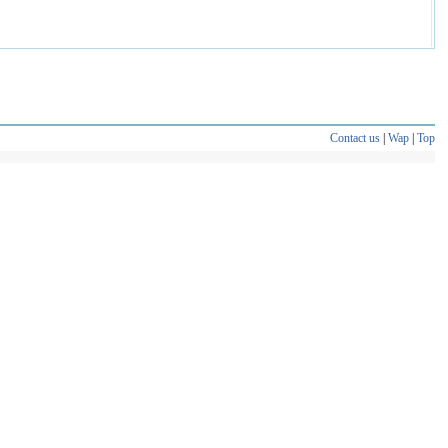
Contact us
|
Wap
|
Top