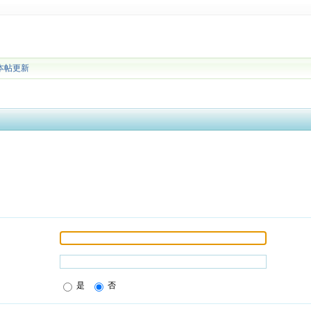
本帖更新
是
否