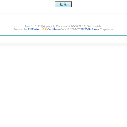
Total 1.101716(s) query 2, Time now is:08-06 21:13, Gzip disabled
Powered by
PHPWind
v6.0
Certificate
Code © 2003-07
PHPWind.com
Corporation