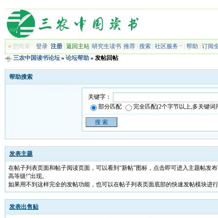
»
您尚未
登录
注册
|
返回主站
|
研究生读书
|
推荐
|
搜索
|
社区服务
|
帮助
|
订阅
三农中国读书论坛
»
论坛帮助
»
发帖回帖
帮助搜索
关键字：
部分匹配
完全匹配(2个字节以上,多关键词用 
发表主题
在帖子列表页面和帖子阅读页面，可以看到“新帖”图标，点击即可进入主题帖发布
高等级!”出现。
如果用不到这样完全的发帖功能，也可以在帖子列表页面底部的快速发帖模块进
发表出售贴