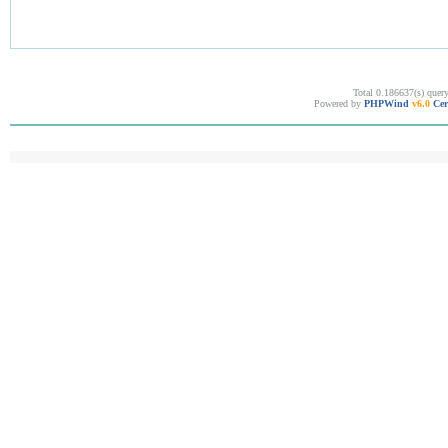
Total 0.186637(s) quer
Powered by
PHPWind
v6.0
Cer