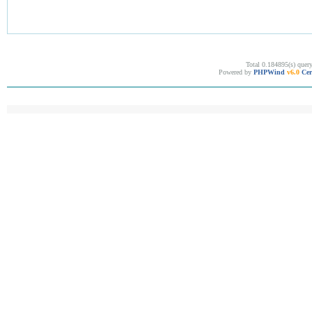
Total 0.184895(s) quer
Powered by
PHPWind
v6.0
Cer