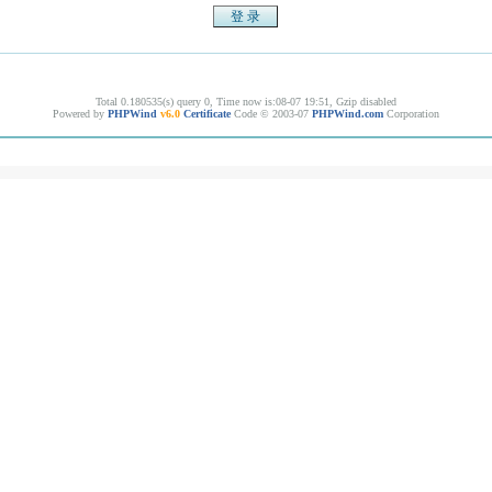
Total 0.180535(s) query 0, Time now is:08-07 19:51, Gzip disabled
Powered by
PHPWind
v6.0
Certificate
Code © 2003-07
PHPWind.com
Corporation