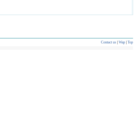
Contact us
|
Wap
|
Top