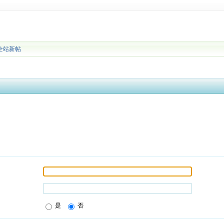
全站新帖
是
否