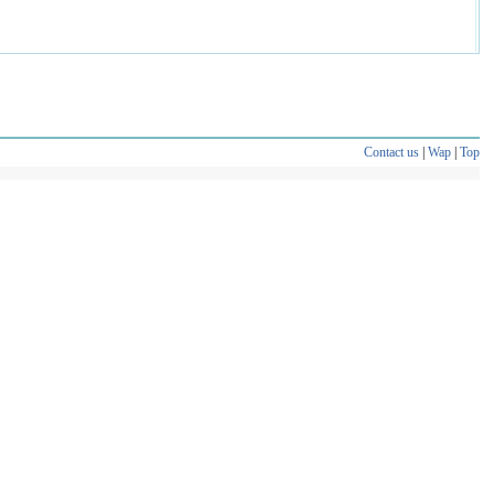
Contact us
|
Wap
|
Top