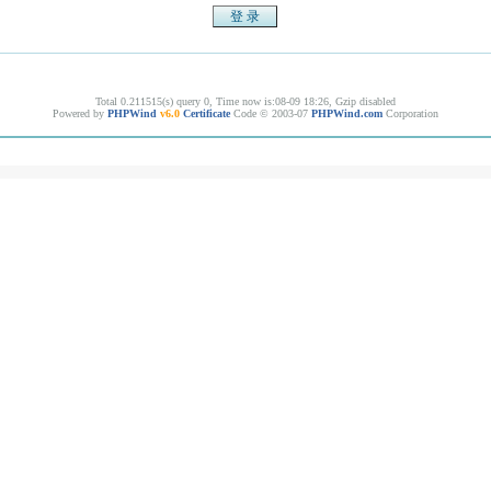
Total 0.211515(s) query 0, Time now is:08-09 18:26, Gzip disabled
Powered by
PHPWind
v6.0
Certificate
Code © 2003-07
PHPWind.com
Corporation