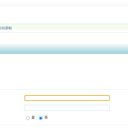
全站新帖
是
否