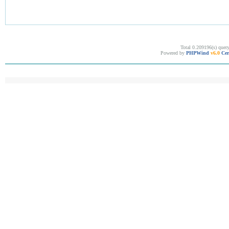
Total 0.209196(s) quer
Powered by
PHPWind
v6.0
Cer