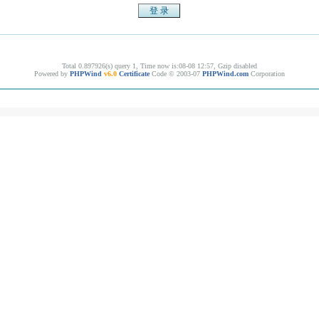
Total 0.897926(s) query 1, Time now is:08-08 12:57, Gzip disabled
Powered by
PHPWind
v6.0
Certificate
Code © 2003-07
PHPWind.com
Corporation