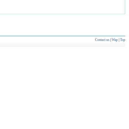
Contact us
|
Wap
|
Top