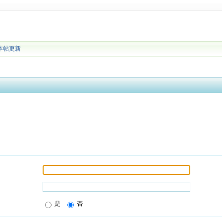
本帖更新
是
否