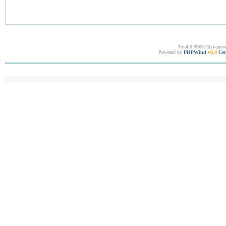
Total 0.990515(s) quer
Powered by
PHPWind
v6.0
Cer